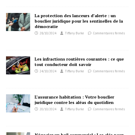
La protection des lanceurs d’alerte : un
bouclier juridique pour les sentinelles de la
démocratie
28/10/2024
Tiffany Burke
Commentaires fermés
Les infractions routières courantes : ce que
tout conducteur doit savoir
24/10/2024
Tiffany Burke
Commentaires fermés
L’assurance habitation : Votre bouclier
juridique contre les aléas du quotidien
20/10/2024
Tiffany Burke
Commentaires fermés
Négocier un bail commercial : Les clés pour