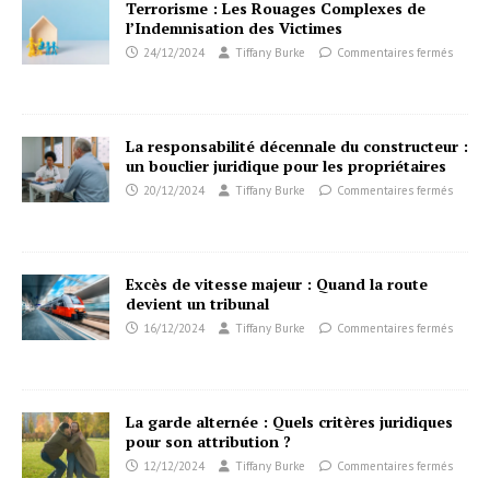
Terrorisme : Les Rouages Complexes de
l’Indemnisation des Victimes
24/12/2024
Tiffany Burke
Commentaires fermés
La responsabilité décennale du constructeur :
un bouclier juridique pour les propriétaires
20/12/2024
Tiffany Burke
Commentaires fermés
Excès de vitesse majeur : Quand la route
devient un tribunal
16/12/2024
Tiffany Burke
Commentaires fermés
La garde alternée : Quels critères juridiques
pour son attribution ?
12/12/2024
Tiffany Burke
Commentaires fermés