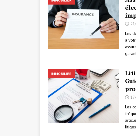
IMMOBILIER
éle
imp
21
Les d
à vot
assur
garan
Lit
IMMOBILIER
Gui
pro
17
Les c
fréqu
artic
litige