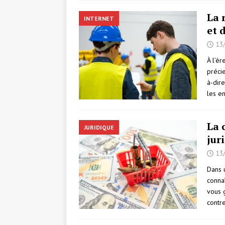
La 
INTERNET
et 
13
À l’è
précie
à-dir
les en
La 
JURIDIQUE
jur
13
Dans 
connaî
vous g
contr