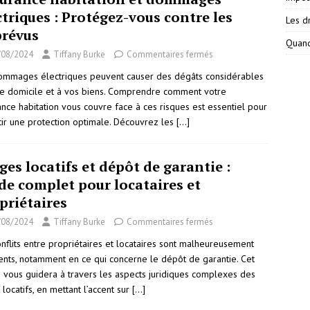
ctriques : Protégez-vous contre les
Les dr
révus
Quand
/08/2024
Tiffany Burke
Commentaires fermés
ommages électriques peuvent causer des dégâts considérables
re domicile et à vos biens. Comprendre comment votre
ance habitation vous couvre face à ces risques est essentiel pour
tir une protection optimale. Découvrez les
[…]
iges locatifs et dépôt de garantie :
de complet pour locataires et
priétaires
/08/2024
Tiffany Burke
Commentaires fermés
onflits entre propriétaires et locataires sont malheureusement
ents, notamment en ce qui concerne le dépôt de garantie. Cet
le vous guidera à travers les aspects juridiques complexes des
s locatifs, en mettant l’accent sur
[…]