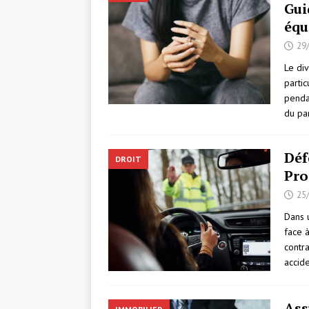
Gui
équ
29
Le di
partic
penda
du pa
Déf
DROIT
Pro
25
Dans 
face 
contra
accid
Ass