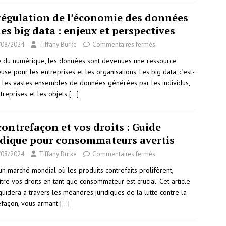
régulation de l’économie des données
des big data : enjeux et perspectives
/08/2024
Tiffany Burke
Commentaires fermés
re du numérique, les données sont devenues une ressource
use pour les entreprises et les organisations. Les big data, c’est-
e les vastes ensembles de données générées par les individus,
treprises et les objets
[…]
contrefaçon et vos droits : Guide
idique pour consommateurs avertis
/08/2024
Tiffany Burke
Commentaires fermés
un marché mondial où les produits contrefaits prolifèrent,
tre vos droits en tant que consommateur est crucial. Cet article
uidera à travers les méandres juridiques de la lutte contre la
efaçon, vous armant
[…]