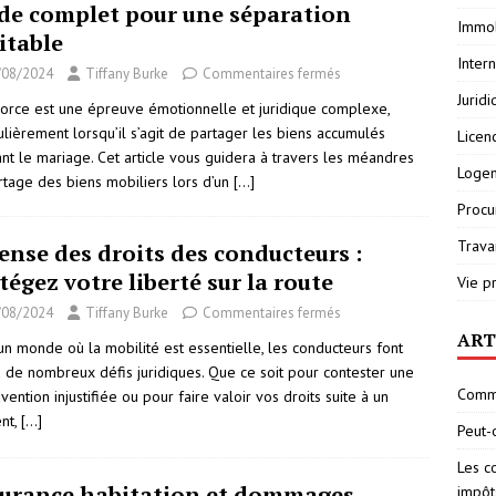
de complet pour une séparation
Immob
itable
Inter
/08/2024
Tiffany Burke
Commentaires fermés
Jurid
vorce est une épreuve émotionnelle et juridique complexe,
ulièrement lorsqu’il s’agit de partager les biens accumulés
Licen
nt le mariage. Cet article vous guidera à travers les méandres
Loge
rtage des biens mobiliers lors d’un
[…]
Procu
Travai
ense des droits des conducteurs :
tégez votre liberté sur la route
Vie p
/08/2024
Tiffany Burke
Commentaires fermés
ART
un monde où la mobilité est essentielle, les conducteurs font
à de nombreux défis juridiques. Que ce soit pour contester une
Comme
vention injustifiée ou pour faire valoir vos droits suite à un
ent,
[…]
Peut-
Les c
urance habitation et dommages
impôt