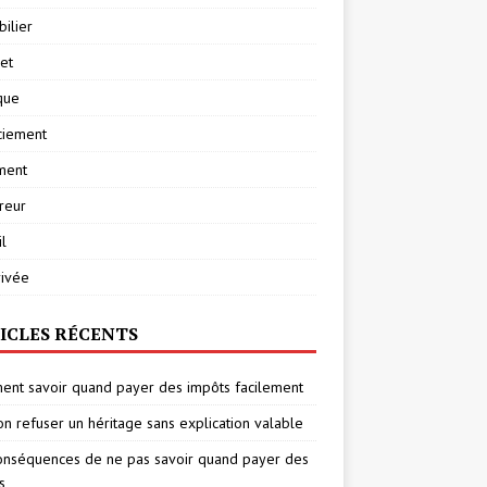
ilier
net
ique
ciement
ment
reur
l
rivée
ICLES RÉCENTS
nt savoir quand payer des impôts facilement
on refuser un héritage sans explication valable
onséquences de ne pas savoir quand payer des
s