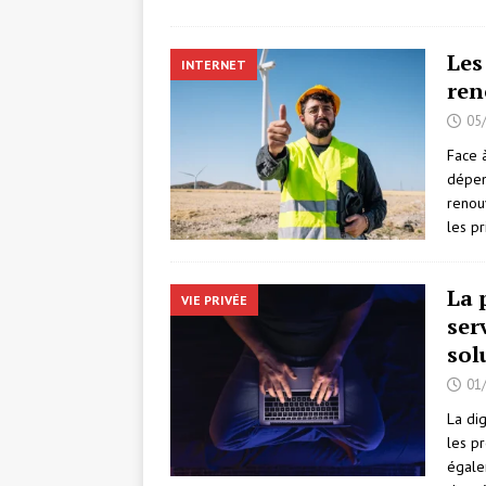
Les
INTERNET
ren
05
Face à
dépen
renou
les pr
La 
VIE PRIVÉE
ser
sol
01
La dig
les p
égale