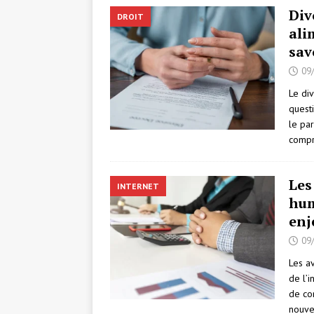
Div
DROIT
ali
sav
09
Le di
quest
le par
comp
Les
INTERNET
hum
enj
09
Les a
de l’
de co
nouve