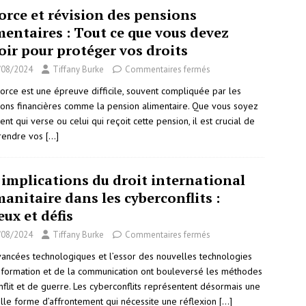
orce et révision des pensions
mentaires : Tout ce que vous devez
oir pour protéger vos droits
/08/2024
Tiffany Burke
Commentaires fermés
vorce est une épreuve difficile, souvent compliquée par les
ions financières comme la pension alimentaire. Que vous soyez
ent qui verse ou celui qui reçoit cette pension, il est crucial de
rendre vos
[…]
 implications du droit international
anitaire dans les cyberconflits :
eux et défis
/08/2024
Tiffany Burke
Commentaires fermés
vancées technologiques et l’essor des nouvelles technologies
information et de la communication ont bouleversé les méthodes
nflit et de guerre. Les cyberconflits représentent désormais une
lle forme d’affrontement qui nécessite une réflexion
[…]