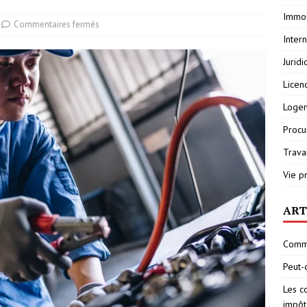
Immob
Commentaires fermés
Inter
Jurid
Licen
Loge
Procu
Travai
Vie p
ART
Comme
Peut-
Les c
impôt