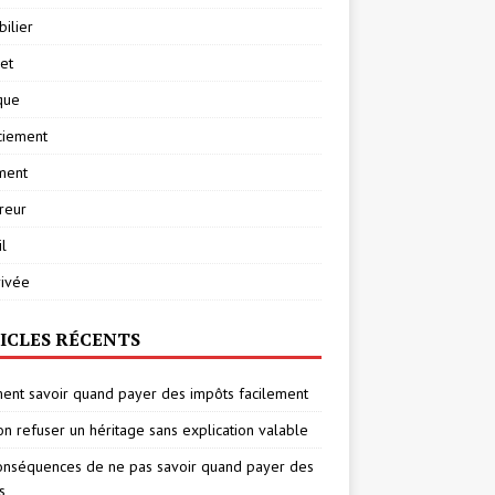
ilier
net
ique
ciement
ment
reur
l
rivée
ICLES RÉCENTS
nt savoir quand payer des impôts facilement
on refuser un héritage sans explication valable
onséquences de ne pas savoir quand payer des
s