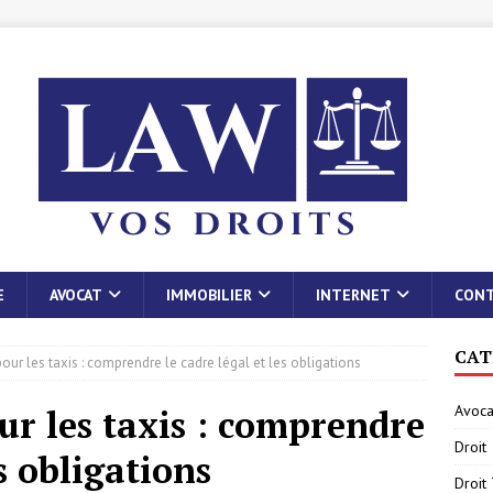
E
AVOCAT
IMMOBILIER
INTERNET
CON
CAT
ur les taxis : comprendre le cadre légal et les obligations
Avoca
r les taxis : comprendre
Droit
es obligations
Droit 