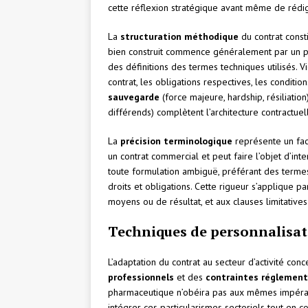
cette réflexion stratégique avant même de rédig
La
structuration méthodique
du contrat const
bien construit commence généralement par un pré
des définitions des termes techniques utilisés. V
contrat, les obligations respectives, les conditio
sauvegarde
(force majeure, hardship, résiliation
différends) complètent l’architecture contractuel
La
précision terminologique
représente un fac
un contrat commercial et peut faire l’objet d’int
toute formulation ambiguë, préférant des terme
droits et obligations. Cette rigueur s’applique p
moyens ou de résultat, et aux clauses limitatives
Techniques de personnalisat
L’adaptation du contrat au secteur d’activité c
professionnels
et des
contraintes réglement
pharmaceutique n’obéira pas aux mêmes impératif
intégrer ces particularismes sectoriels tout en 