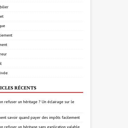
ilier
net
ique
ciement
ment
reur
l
rivée
ICLES RÉCENTS
on refuser un héritage ? Un éclairage sur le
nt savoir quand payer des impôts facilement
on refuser un héritage sans explication valable