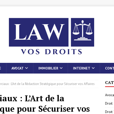
E
AVOCAT
IMMOBILIER
INTERNET
CON
CAT
aux : L’Art de la Rédaction Stratégique pour Sécuriser vos Affaires
Avoca
ux : L’Art de la
Droit
que pour Sécuriser vos
Droit 