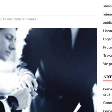
Immob
Inter
Commentaires fermés
Jurid
Licen
Loge
Procu
Travai
Vie p
ART
Peut-
droit
Comme
Peut-