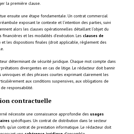
er la première clause.
itue ensuite une étape fondamentale. Un contrat commercial
ambule exposant le contexte et l’intention des parties, suivi
iennent alors les clauses opérationnelles détaillant l’objet du
ns financières et les modalités d’exécution. Les
clauses de
) et les dispositions finales (droit applicable, règlement des
le.
teur déterminant de sécurité juridique. Chaque mot compte dans
erprétations divergentes en cas de litige. Le rédacteur doit bannir
s univoques et des phrases courtes exprimant clairement les
articulièrement aux conditions suspensives, aux obligations de
 de responsabilité.
ion contractuelle
oncerné nécessite une connaissance approfondie des
usages
aires
spécifiques. Un contrat de distribution dans le secteur
s qu’un contrat de prestation informatique. Le rédacteur doit
conservant une
cohérence juridique
d’ensemble.