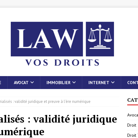
E
AVOCAT
IMMOBILIER
INTERNET
CON
CAT
alisés : validité juridique et preuve à l’ère numérique
Avoca
isés : validité juridique
Droit
numérique
Droit 