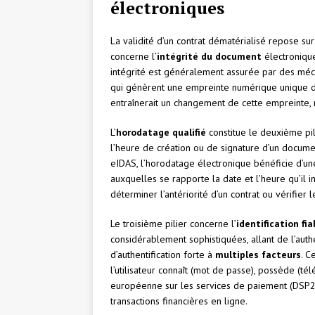
électroniques
La validité d’un contrat dématérialisé repose su
concerne l’
intégrité du document
électronique
intégrité est généralement assurée par des m
qui génèrent une empreinte numérique unique du
entraînerait un changement de cette empreinte, ré
L’
horodatage qualifié
constitue le deuxième pili
l’heure de création ou de signature d’un docume
eIDAS, l’horodatage électronique bénéficie d’un
auxquelles se rapporte la date et l’heure qu’il 
déterminer l’antériorité d’un contrat ou vérifier 
Le troisième pilier concerne l’
identification fia
considérablement sophistiquées, allant de l’auth
d’authentification forte à
multiples facteurs
. C
l’utilisateur connaît (mot de passe), possède (t
européenne sur les services de paiement (DSP2) a
transactions financières en ligne.