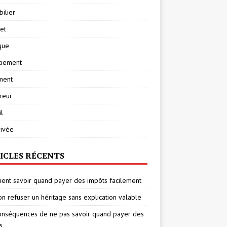
ilier
net
ique
ciement
ment
reur
l
rivée
ICLES RÉCENTS
nt savoir quand payer des impôts facilement
on refuser un héritage sans explication valable
onséquences de ne pas savoir quand payer des
s