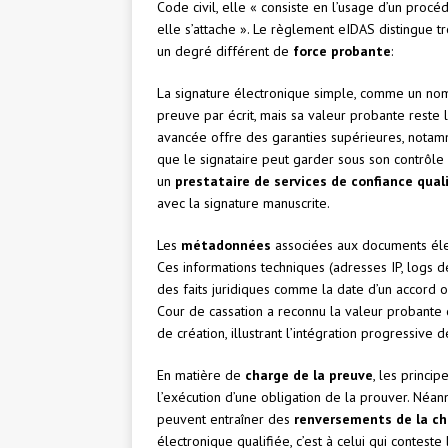
Code civil, elle « consiste en l’usage d’un procéd
elle s’attache ». Le règlement eIDAS distingue t
un degré différent de
force probante
:
La signature électronique simple, comme un no
preuve par écrit, mais sa valeur probante reste 
avancée offre des garanties supérieures, notamm
que le signataire peut garder sous son contrôle e
un
prestataire de services de confiance quali
avec la signature manuscrite.
Les
métadonnées
associées aux documents élec
Ces informations techniques (adresses IP, logs 
des faits juridiques comme la date d’un accord ou
Cour de cassation a reconnu la valeur probant
de création, illustrant l’intégration progressive
En matière de
charge de la preuve
, les princip
l’exécution d’une obligation de la prouver. Néanm
peuvent entraîner des
renversements de la ch
électronique qualifiée, c’est à celui qui conteste