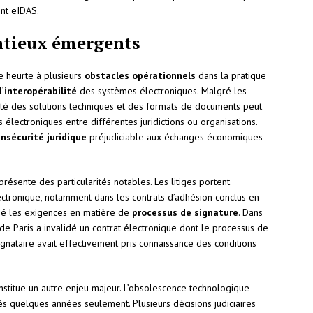
ent eIDAS.
entieux émergents
e heurte à plusieurs
obstacles opérationnels
dans la pratique
l’
interopérabilité
des systèmes électroniques. Malgré les
cité des solutions techniques et des formats de documents peut
électroniques entre différentes juridictions ou organisations.
insécurité juridique
préjudiciable aux échanges économiques
présente des particularités notables. Les litiges portent
ctronique, notamment dans les contrats d’adhésion conclus en
isé les exigences en matière de
processus de signature
. Dans
e Paris a invalidé un contrat électronique dont le processus de
ignataire avait effectivement pris connaissance des conditions
stitue un autre enjeu majeur. L’obsolescence technologique
ès quelques années seulement. Plusieurs décisions judiciaires