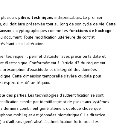
r plusieurs
piliers techniques
indispensables. Le premier
, qui doit être préservée tout au long de son cycle de vie. Cette
écanismes cryptographiques comme les
fonctions de hachage
 document. Toute modification ultérieure du contrat
vélant ainsi l’altération.
er technique. Il permet d’attester avec précision la date et
nt électronique. Conformément à l’article 42 du règlement
e présomption d’exactitude et d’intégrité des données
indique. Cette dimension temporelle s’avère cruciale pour
le respect des délais légaux.
ble
des parties. Les technologies d’authentification se sont
entification simple par identifiant/mot de passe aux systèmes
es derniers combinent généralement quelque chose que
éléphone mobile) et est (données biométriques). La directive
 d’ailleurs généralisé l’authentification forte pour les