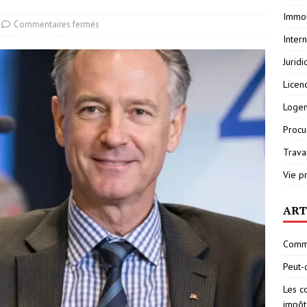
Immob
Commentaires fermés
Inter
Jurid
Licen
Loge
Procu
Travai
Vie p
ART
Comme
Peut-
Les c
impôt