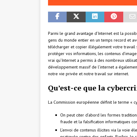
Parmi le grand avantage d’Internet est la possib
gens du monde entier en un temps record et ave
télécharger et copier illégalement votre travail 
protéger vos informations, les contenus d’images
vrai qu’Internet a permis à des nombreux utilisa
développement massif de l’internet a également
notre vie privée et notre travail sur internet.
Qu’est-ce que la cybercr
La Commission européenne définit le terme « cybe
On peut citer d’abord les formes traditionn
fraude et la falsification informatiques c
L’envoi de contenus illicites via la voie él
pratiquée contre des enfants. Parfois, le co