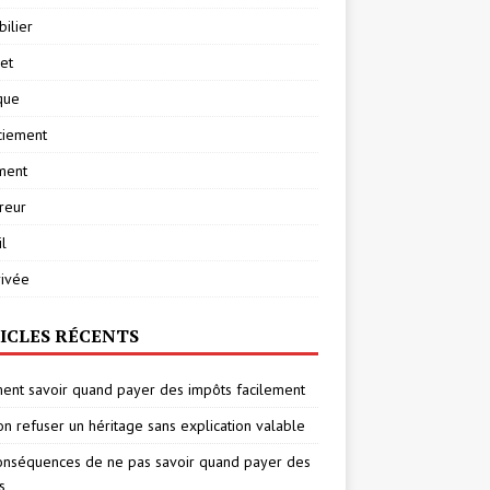
ilier
net
ique
ciement
ment
reur
l
rivée
ICLES RÉCENTS
nt savoir quand payer des impôts facilement
on refuser un héritage sans explication valable
onséquences de ne pas savoir quand payer des
s