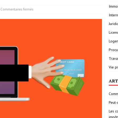
Immob
Commentaires fermés
Inter
Jurid
Licen
Loge
Procu
Travai
Vie p
ART
Comme
Peut-
Les c
impôt