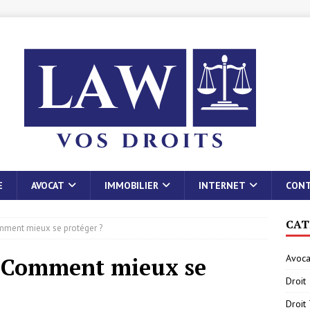
E
AVOCAT
IMMOBILIER
INTERNET
CON
CAT
omment mieux se protéger ?
Avoca
: Comment mieux se
Droit
Droit 