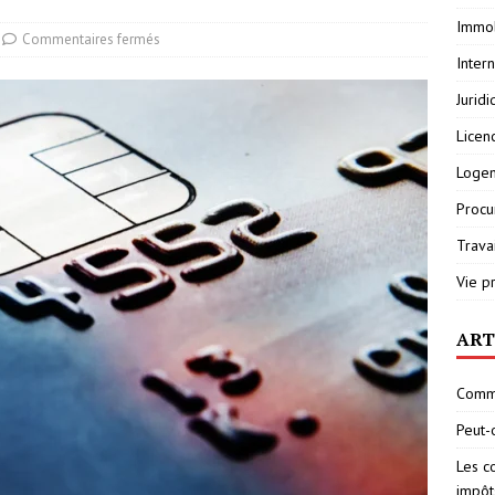
Immob
Commentaires fermés
Inter
Jurid
Licen
Loge
Procu
Travai
Vie p
ART
Comme
Peut-
Les c
impôt