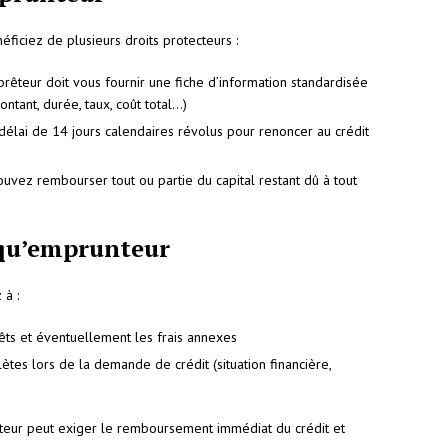
éficiez de plusieurs droits protecteurs :
e prêteur doit vous fournir une fiche d’information standardisée
ontant, durée, taux, coût total…)
 délai de 14 jours calendaires révolus pour renoncer au crédit
uvez rembourser tout ou partie du capital restant dû à tout
 qu’emprunteur
 à :
êts et éventuellement les frais annexes
ètes lors de la demande de crédit (situation financière,
êteur peut exiger le remboursement immédiat du crédit et