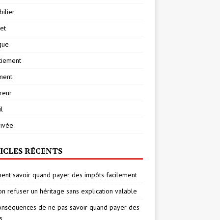
ilier
net
ique
ciement
ment
reur
l
rivée
ICLES RÉCENTS
nt savoir quand payer des impôts facilement
on refuser un héritage sans explication valable
onséquences de ne pas savoir quand payer des
s