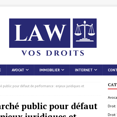
E
AVOCAT
IMMOBILIER
INTERNET
CON
CAT
é public pour défaut de performance : enjeux juridiques et
Avoca
arché public pour défaut
Droit
njeux juridiques et
Droit 