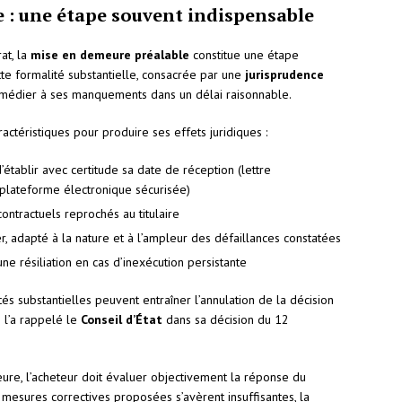
 : une étape souvent indispensable
at, la
mise en demeure préalable
constitue une étape
ette formalité substantielle, consacrée par une
jurisprudence
 remédier à ses manquements dans un délai raisonnable.
ctéristiques pour produire ses effets juridiques :
tablir avec certitude sa date de réception (lettre
lateforme électronique sécurisée)
ntractuels reprochés au titulaire
r, adapté à la nature et à l’ampleur des défaillances constatées
une résiliation en cas d’inexécution persistante
s substantielles peuvent entraîner l’annulation de la décision
 l’a rappelé le
Conseil d’État
dans sa décision du 12
eure, l’acheteur doit évaluer objectivement la réponse du
s mesures correctives proposées s’avèrent insuffisantes, la