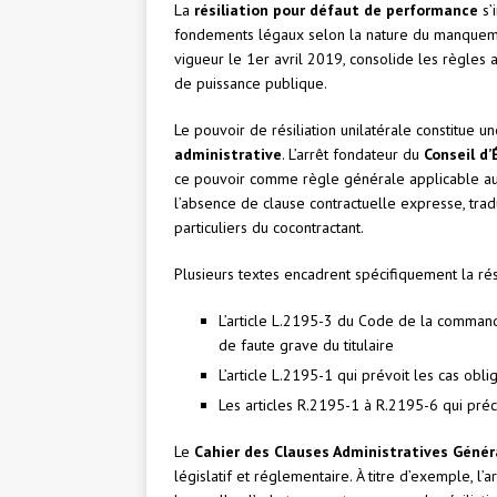
La
résiliation pour défaut de performance
s’
fondements légaux selon la nature du manquem
vigueur le 1er avril 2019, consolide les règles 
de puissance publique.
Le pouvoir de résiliation unilatérale constitue
administrative
. L’arrêt fondateur du
Conseil d’
ce pouvoir comme règle générale applicable aux
l’absence de clause contractuelle expresse, tradu
particuliers du cocontractant.
Plusieurs textes encadrent spécifiquement la rési
L’article L.2195-3 du Code de la commande
de faute grave du titulaire
L’article L.2195-1 qui prévoit les cas oblig
Les articles R.2195-1 à R.2195-6 qui préc
Le
Cahier des Clauses Administratives Génér
législatif et réglementaire. À titre d’exemple, l