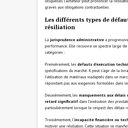
lesquelles l’acheteur peut prononcer la résilia
graves aux obligations contractuelles.
Les différents types de défau
résiliation
La
jurisprudence administrative
a progressive
performance. Elle recouvre un spectre large d
catégories :
Premièrement, les
défauts d’exécution techn
spécifications du marché. Il peut s’agir de la li
l’utilisation de matériaux inadaptés dans un mar
répondant pas aux exigences formulées dans le 
Deuxièmement, les
manquements aux délais 
retard significatif
dans l’exécution des prestati
particulièrement lorsque le respect des délais
Troisièmement, l’
incapacité financière ou tec
motiver une résiliation. Cette situation se mani