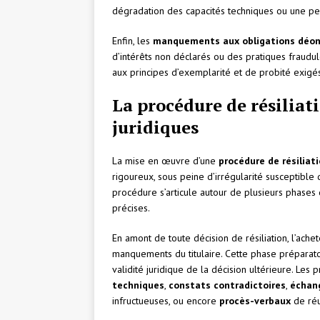
dégradation des capacités techniques ou une pert
Enfin, les
manquements aux obligations déon
d’intérêts non déclarés ou des pratiques fraudul
aux principes d’exemplarité et de probité exig
La procédure de résiliat
juridiques
La mise en œuvre d’une
procédure de résiliat
rigoureux, sous peine d’irrégularité susceptible 
procédure s’articule autour de plusieurs phases 
précises.
En amont de toute décision de résiliation, l’ache
manquements du titulaire. Cette phase préparato
validité juridique de la décision ultérieure. Le
techniques
,
constats contradictoires
,
échan
infructueuses, ou encore
procès-verbaux
de réu