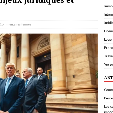
Immob
Inter
Jurid
Commentaires fermés
Licen
Loge
Procu
Travai
Vie p
ART
Comme
Peut-
Les c
impôt