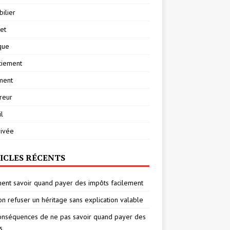
ilier
net
ique
ciement
ment
reur
l
rivée
ICLES RÉCENTS
nt savoir quand payer des impôts facilement
on refuser un héritage sans explication valable
onséquences de ne pas savoir quand payer des
s