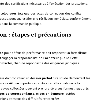
e des certifications nécessaires à l’exécution des prestations.
tologiques
, tels que des actes de corruption, des conflits
euses, peuvent justifier une résiliation immédiate, conformément
és dans la commande publique.
ion : étapes et précautions
ion
pour défaut de performance doit respecter un formalisme
d’engager la responsabilité de l’
acheteur public
. Cette
distinctes, chacune répondant à des exigences juridiques
teur doit constituer un
dossier probatoire
solide démontrant les
ire revêt une importance capitale car elle conditionne la
s preuves collectées peuvent prendre diverses formes :
rapports
ges de correspondance
,
mises en demeure
restées
nions attestant des difficultés rencontrées.