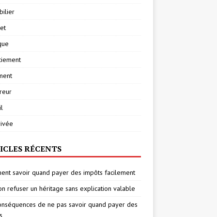
ilier
net
ique
ciement
ment
reur
l
rivée
ICLES RÉCENTS
nt savoir quand payer des impôts facilement
on refuser un héritage sans explication valable
onséquences de ne pas savoir quand payer des
s