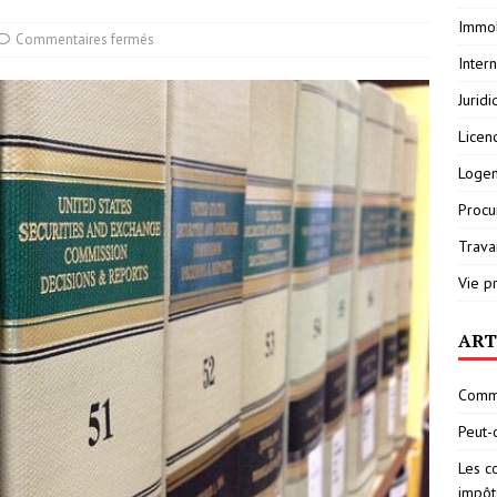
Immob
Commentaires fermés
Inter
Jurid
Licen
Loge
Procu
Travai
Vie p
ART
Comme
Peut-
Les c
impôt