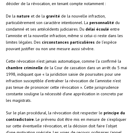
décider de la révocation, en tenant compte notamment :
De la
nature
et de la
gravité
de la nouvelle infraction,
particulièrement son caractère intentionnel. La
personnalité
du
condamné et ses antécédents judiciaires. Du
délai écoulé
entre
l’amnistie et la nouvelle infraction, même si celui-ci reste dans les
limites légales. Des
circonstances particulières
de l’espèce
pouvant justifier ou non une mesure aussi sévère.
Cette révocation n’est jamais automatique, comme l’a confirmé la
chambre criminelle
de la Cour de cassation dans un arrêt du 5 mai
1998, indiquant que « la juridiction saisie de poursuites pour une
infraction susceptible d’entraîner la révocation de l’amnistie n’est
pas tenue de prononcer cette révocation ». Cette jurisprudence
constante souligne la nécessité d’une appréciation in concreto par
les magistrats.
Sur le plan procédural, la révocation doit respecter le
principe du
contradictoire
. Le prévenu doit être mis en mesure de s’expliquer
sur cette éventuelle révocation, et la décision doit faire l’objet
d’une motivation spéciale. Les voies de recours ordinaires (appel,