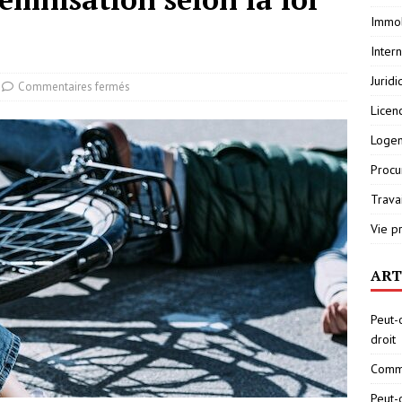
Immob
Inter
Jurid
Commentaires fermés
Licen
Loge
Procu
Travai
Vie p
ART
Peut-
droit
Comme
Peut-