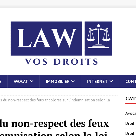
E
AVOCAT
IMMOBILIER
INTERNET
CON
CAT
 du non-respect des feux tricolores sur l’indemnisation selon la
Avoca
du non-respect des feux
Droit
demnisation selon la loi
Droit 