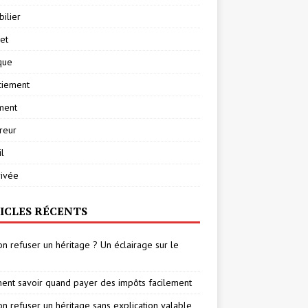
ilier
net
ique
ciement
ment
reur
l
rivée
ICLES RÉCENTS
on refuser un héritage ? Un éclairage sur le
nt savoir quand payer des impôts facilement
on refuser un héritage sans explication valable