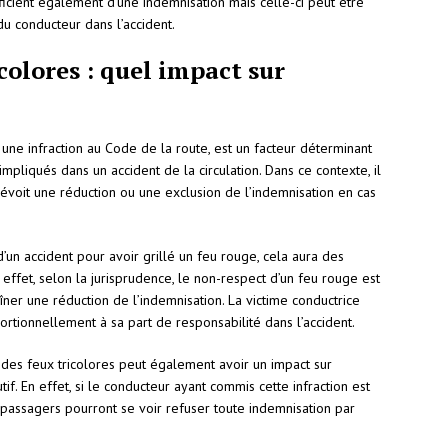
éficient également d’une indemnisation mais celle-ci peut être
u conducteur dans l’accident.
colores : quel impact sur
 une infraction au Code de la route, est un facteur déterminant
mpliqués dans un accident de la circulation. Dans ce contexte, il
révoit une réduction ou une exclusion de l’indemnisation en cas
’un accident pour avoir grillé un feu rouge, cela aura des
effet, selon la jurisprudence, le non-respect d’un feu rouge est
îner une réduction de l’indemnisation. La victime conductrice
rtionnellement à sa part de responsabilité dans l’accident.
 des feux tricolores peut également avoir un impact sur
if. En effet, si le conducteur ayant commis cette infraction est
 passagers pourront se voir refuser toute indemnisation par