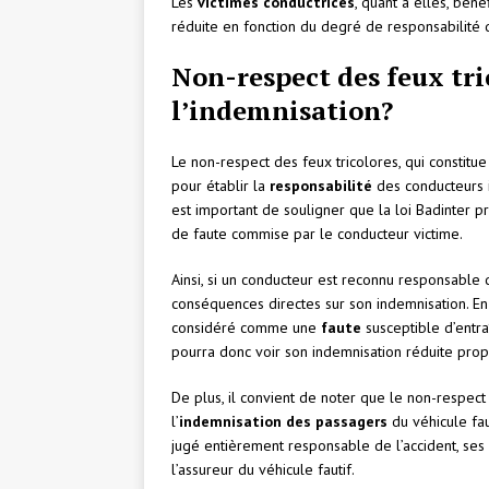
Les
victimes conductrices
, quant à elles, bén
réduite en fonction du degré de responsabilité d
Non-respect des feux tri
l’indemnisation?
Le non-respect des feux tricolores, qui constitue
pour établir la
responsabilité
des conducteurs i
est important de souligner que la loi Badinter p
de faute commise par le conducteur victime.
Ainsi, si un conducteur est reconnu responsable d
conséquences directes sur son indemnisation. En 
considéré comme une
faute
susceptible d’entra
pourra donc voir son indemnisation réduite propo
De plus, il convient de noter que le non-respect
l’
indemnisation des passagers
du véhicule faut
jugé entièrement responsable de l’accident, ses
l’assureur du véhicule fautif.