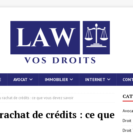
E
AVOCAT
IMMOBILIER
INTERNET
CON
CAT
u rachat de crédits : ce que vous devez savoir
Avoca
rachat de crédits : ce que
Droit
Droit 