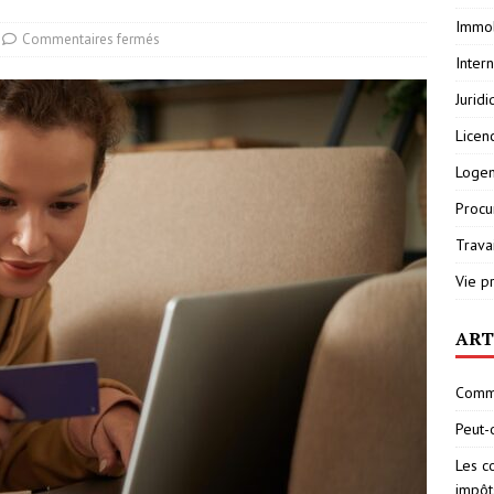
Immob
Commentaires fermés
Inter
Jurid
Licen
Loge
Procu
Travai
Vie p
ART
Comme
Peut-
Les c
impôt