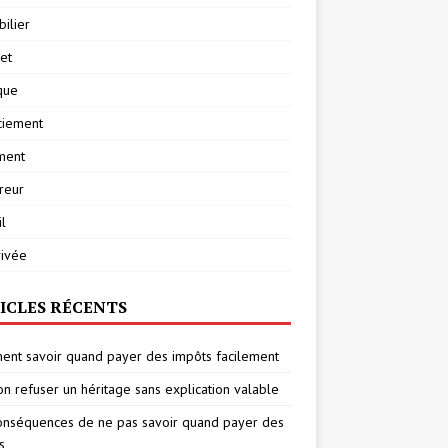
ilier
net
ique
ciement
ment
reur
l
rivée
ICLES RÉCENTS
nt savoir quand payer des impôts facilement
on refuser un héritage sans explication valable
onséquences de ne pas savoir quand payer des
s