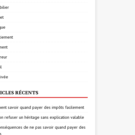
ilier
net
ique
ciement
ment
reur
l
rivée
ICLES RÉCENTS
nt savoir quand payer des impôts facilement
on refuser un héritage sans explication valable
onséquences de ne pas savoir quand payer des
s