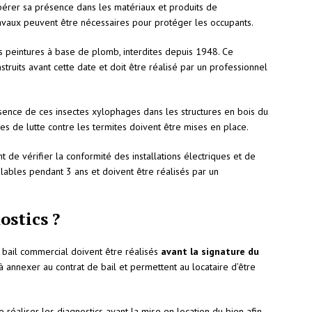
pérer sa présence dans les matériaux et produits de
travaux peuvent être nécessaires pour protéger les occupants.
s peintures à base de plomb, interdites depuis 1948. Ce
struits avant cette date et doit être réalisé par un professionnel
ésence de ces insectes xylophages dans les structures en bois du
res de lutte contre les termites doivent être mises en place.
nt de vérifier la conformité des installations électriques et de
lables pendant 3 ans et doivent être réalisés par un
ostics ?
n bail commercial doivent être réalisés
avant la signature du
 à annexer au contrat de bail et permettent au locataire d’être
.
e réaliser les diagnostics avant la mise en location du bien afin