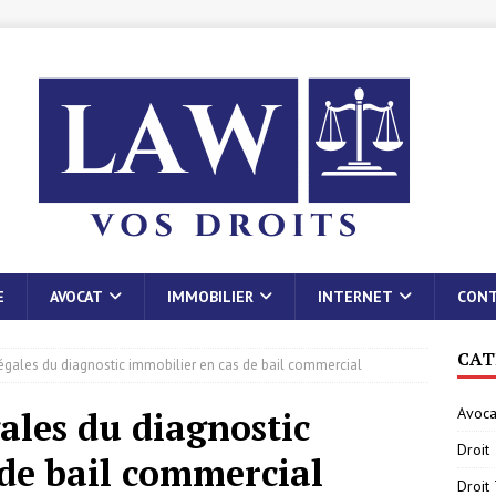
E
AVOCAT
IMMOBILIER
INTERNET
CON
CAT
légales du diagnostic immobilier en cas de bail commercial
Avoca
gales du diagnostic
Droit
 de bail commercial
Droit 