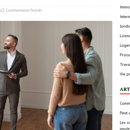
Immob
Commentaires fermés
Inter
Jurid
Licen
Loge
Procu
Travai
Vie p
ART
Comme
Peut-
Les c
impôt