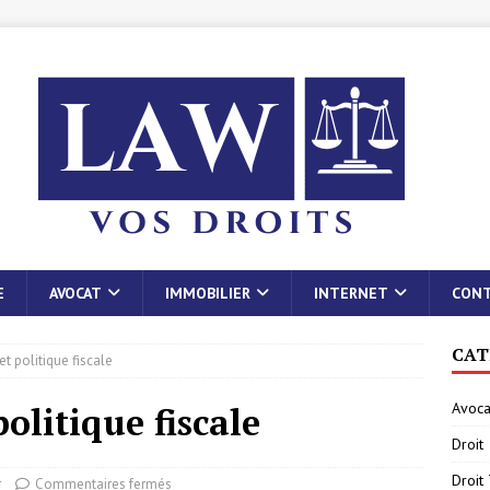
E
AVOCAT
IMMOBILIER
INTERNET
CON
CAT
et politique fiscale
Avoca
olitique fiscale
Droit
Droit 
r
Commentaires fermés