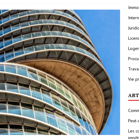
Immob
Inter
Jurid
Licen
Loge
Procu
Travai
Vie p
ART
Comme
Peut-
Les c
impôt