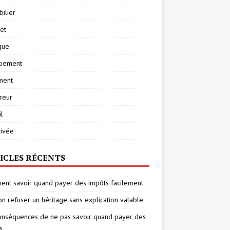
ilier
net
ique
ciement
ment
reur
l
rivée
ICLES RÉCENTS
nt savoir quand payer des impôts facilement
on refuser un héritage sans explication valable
onséquences de ne pas savoir quand payer des
s