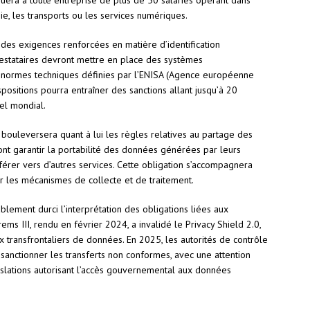
quera à toute entreprise de plus de 50 salariés opérant dans
e, les transports ou les services numériques.
es exigences renforcées en matière d’identification
restataires devront mettre en place des systèmes
ux normes techniques définies par l’ENISA (Agence européenne
positions pourra entraîner des sanctions allant jusqu’à 20
uel mondial.
 bouleversera quant à lui les règles relatives au partage des
ont garantir la portabilité des données générées par leurs
sférer vers d’autres services. Cette obligation s’accompagnera
r les mécanismes de collecte et de traitement.
lement durci l’interprétation des obligations liées aux
ems III, rendu en février 2024, a invalidé le Privacy Shield 2.0,
ux transfrontaliers de données. En 2025, les autorités de contrôle
sanctionner les transferts non conformes, avec une attention
islations autorisant l’accès gouvernemental aux données