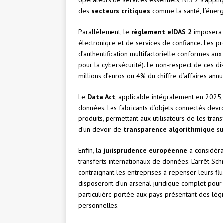
opérateurs de services essentiels, NIS 2 s’appli
des
secteurs critiques
comme la santé, l’énergi
Parallèlement, le
règlement eIDAS 2
imposera d
électronique et de services de confiance. Les p
d’authentification multifactorielle conformes a
pour la cybersécurité). Le non-respect de ces dis
millions d’euros ou 4% du chiffre d’affaires ann
Le
Data Act
, applicable intégralement en 2025,
données. Les fabricants d’objets connectés devr
produits, permettant aux utilisateurs de les tran
d’un devoir de
transparence algorithmique
su
Enfin, la
jurisprudence européenne
a considérab
transferts internationaux de données. L’arrêt Schr
contraignant les entreprises à repenser leurs fl
disposeront d’un arsenal juridique complet pour 
particulière portée aux pays présentant des lég
personnelles.