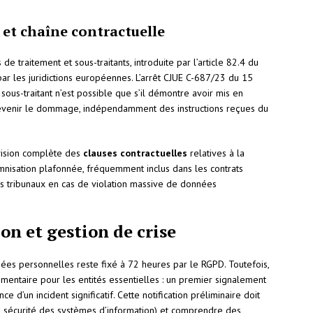
 et chaîne contractuelle
e traitement et sous-traitants, introduite par l’article 82.4 du
 par les juridictions européennes. L’arrêt CJUE C-687/23 du 15
ous-traitant n’est possible que s’il démontre avoir mis en
évenir le dommage, indépendamment des instructions reçues du
évision complète des
clauses contractuelles
relatives à la
nisation plafonnée, fréquemment inclus dans les contrats
es tribunaux en cas de violation massive de données
on et gestion de crise
ées personnelles reste fixé à 72 heures par le RGPD. Toutefois,
lémentaire pour les entités essentielles : un premier signalement
e d’un incident significatif. Cette notification préliminaire doit
 sécurité des systèmes d’information) et comprendre des