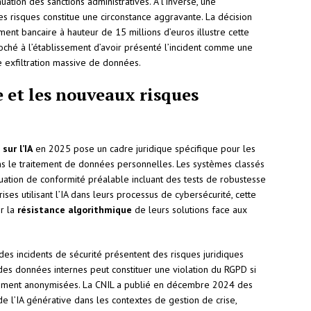
ation des sanctions administratives. À l’inverse, une
 risques constitue une circonstance aggravante. La décision
ent bancaire à hauteur de 15 millions d’euros illustre cette
ché à l’établissement d’avoir présenté l’incident comme une
une exfiltration massive de données.
le et les nouveaux risques
sur l’IA
en 2025 pose un cadre juridique spécifique pour les
ans le traitement de données personnelles. Les systèmes classés
aluation de conformité préalable incluant des tests de robustesse
ises utilisant l’IA dans leurs processus de cybersécurité, cette
er la
résistance algorithmique
de leurs solutions face aux
 des incidents de sécurité présentent des risques juridiques
des données internes peut constituer une violation du RGPD si
tement anonymisées. La CNIL a publié en décembre 2024 des
n de l’IA générative dans les contextes de gestion de crise,