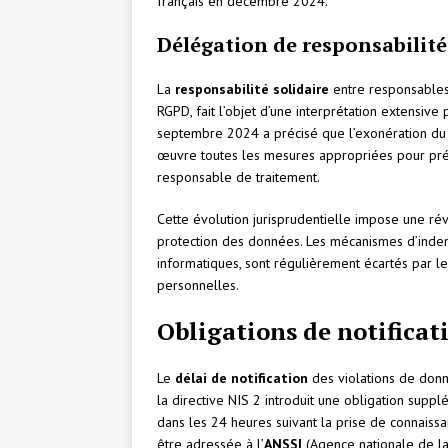
français en décembre 2024.
Délégation de responsabilité
La
responsabilité solidaire
entre responsables d
RGPD, fait l’objet d’une interprétation extensive
septembre 2024 a précisé que l’exonération du s
œuvre toutes les mesures appropriées pour pr
responsable de traitement.
Cette évolution jurisprudentielle impose une r
protection des données. Les mécanismes d’indem
informatiques, sont régulièrement écartés par l
personnelles.
Obligations de notificati
Le
délai de notification
des violations de donn
la directive NIS 2 introduit une obligation supp
dans les 24 heures suivant la prise de connaissanc
être adressée à l’
ANSSI
(Agence nationale de la