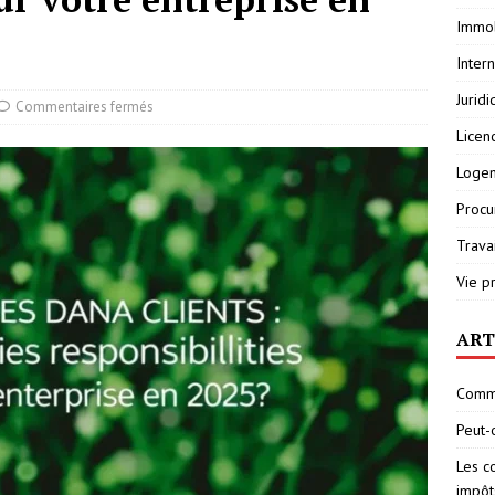
Immob
Inter
Jurid
Commentaires fermés
Licen
Loge
Procu
Travai
Vie p
ART
Comme
Peut-
Les c
impôt