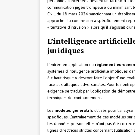
personnes concernées devient un facteur d’atténu
communication jugée trompeuse ou minimisant les
CNIL du 18 mars 2024 sanctionnant un établissem
approche : la commission a spécifiquement repro
« tentative d’intrusion » alors qu’il s’agissait d’
L’intelligence artificiel
juridiques
L’entrée en application du
règlement européen 
systèmes d’intelligence artificielle impliqués d
à « haut risque » devront faire l’objet d’une év
face aux attaques adversariales. Pour les entrepr
exigence se traduit par l’obligation de démontr
techniques de contournement.
Les
modèles génératifs
utilisés pour l’analyse
spécifiques. L’entraînement de ces modèles sur 
les données personnelles n’ont pas été correc
lignes directrices strictes concernant l’utilisatio