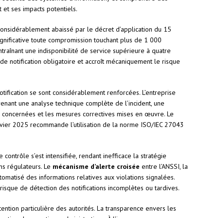
t et ses impacts potentiels.
considérablement abaissé par le décret d’application du 15
gnificative toute compromission touchant plus de 1 000
aînant une indisponibilité de service supérieure à quatre
s de notification obligatoire et accroît mécaniquement le risque
otification se sont considérablement renforcées. L’entreprise
renant une analyse technique complète de l’incident, une
s concernées et les mesures correctives mises en œuvre. Le
vier 2025 recommande l’utilisation de la norme ISO/IEC 27043
 contrôle s’est intensifiée, rendant inefficace la stratégie
ins régulateurs. Le
mécanisme d’alerte croisée
entre l’ANSSI, la
omatisé des informations relatives aux violations signalées.
 risque de détection des notifications incomplètes ou tardives.
ttention particulière des autorités. La transparence envers les