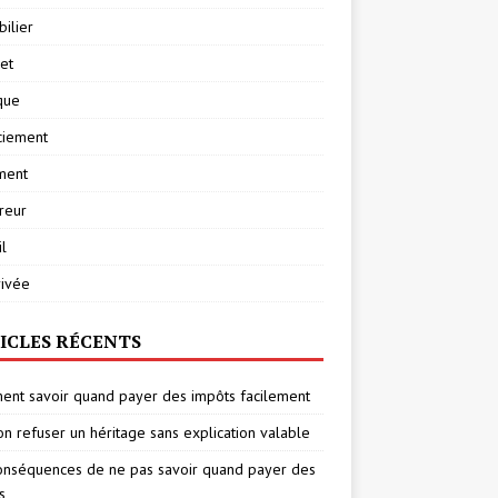
ilier
net
ique
ciement
ment
reur
l
rivée
ICLES RÉCENTS
nt savoir quand payer des impôts facilement
on refuser un héritage sans explication valable
onséquences de ne pas savoir quand payer des
s