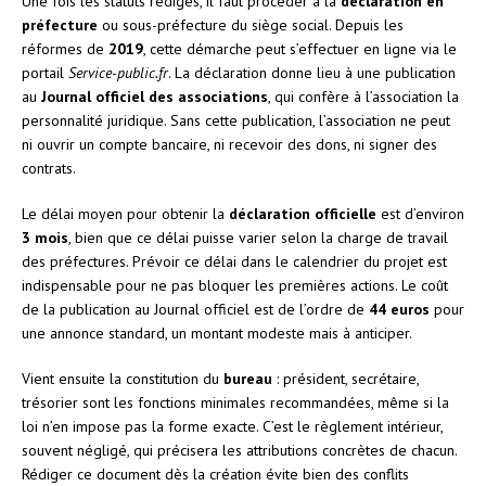
Une fois les statuts rédigés, il faut procéder à la
déclaration en
préfecture
ou sous-préfecture du siège social. Depuis les
réformes de
2019
, cette démarche peut s’effectuer en ligne via le
portail
Service-public.fr
. La déclaration donne lieu à une publication
au
Journal officiel des associations
, qui confère à l’association la
personnalité juridique. Sans cette publication, l’association ne peut
ni ouvrir un compte bancaire, ni recevoir des dons, ni signer des
contrats.
Le délai moyen pour obtenir la
déclaration officielle
est d’environ
3 mois
, bien que ce délai puisse varier selon la charge de travail
des préfectures. Prévoir ce délai dans le calendrier du projet est
indispensable pour ne pas bloquer les premières actions. Le coût
de la publication au Journal officiel est de l’ordre de
44 euros
pour
une annonce standard, un montant modeste mais à anticiper.
Vient ensuite la constitution du
bureau
: président, secrétaire,
trésorier sont les fonctions minimales recommandées, même si la
loi n’en impose pas la forme exacte. C’est le règlement intérieur,
souvent négligé, qui précisera les attributions concrètes de chacun.
Rédiger ce document dès la création évite bien des conflits