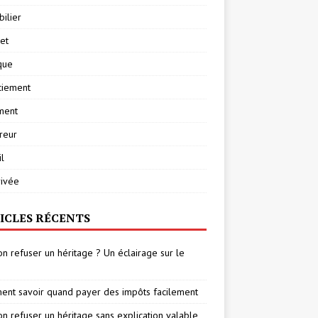
ilier
net
ique
ciement
ment
reur
l
rivée
ICLES RÉCENTS
on refuser un héritage ? Un éclairage sur le
nt savoir quand payer des impôts facilement
on refuser un héritage sans explication valable