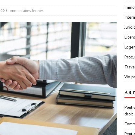
Immob
Commentaires fermés
Inter
Jurid
Licen
Loge
Procu
Travai
Vie p
ART
Peut-
droit
Comme
Peut-