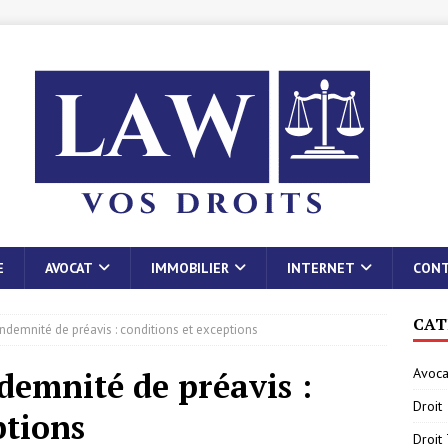
E
AVOCAT
IMMOBILIER
INTERNET
CON
CAT
indemnité de préavis : conditions et exceptions
Avoca
demnité de préavis :
Droit
ptions
Droit 