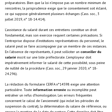
préparatoires. Bien que la loi n’impose pas un nombre minimum de
rencontres, la jurisprudence exige que le consentement soit éclairé,
ce qui suppose généralement plusieurs échanges (Cass. soc., 3
juillet 2019, n° 18-14.414).
L’assistance du salarié durant ces entretiens constitue un droit
fondamental, mais son exercice requiert certaines précautions. Si
l’entreprise dispose d’institutions représentatives du personnel, le
salarié peut se faire accompagner par un membre de ces instances.
En l’absence de représentants, il peut solliciter un
conseiller du
salarié
inscrit sur une liste préfectorale. L’employeur doit
impérativement informer le salarié de cette possibilité, sous peine
de nullité de la procédure (Cass. soc., 29 janvier 2020, n° 18-
24.296).
La rédaction du formulaire CERFA n°14598 exige une attention
particulière. Toute
information erronée
ou incomplète peut
entraîner un refus d’homologation. Les erreurs fréquentes
concernent le calcul de l’ancienneté (qui inclut les périodes de
suspension du contrat), la détermination du salaire de référence, ou
encore la mention de la date de rupture. Cette dernière doit être