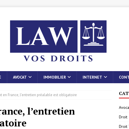
E
AVOCAT
IMMOBILIER
INTERNET
CON
CAT
 en France, l’entretien préalable est obligatoire
Avoca
ance, l’entretien
Droit
gatoire
Droit 