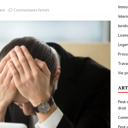
Immob
ent
Commentaires fermés
Inter
Jurid
Licen
Loge
Procu
Travai
Vie p
ART
Peut-
droit
Comme
Peut-