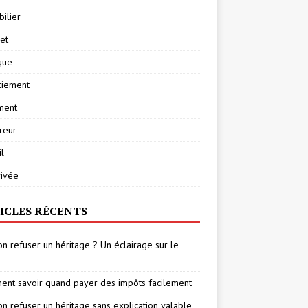
ilier
net
ique
ciement
ment
reur
l
rivée
ICLES RÉCENTS
on refuser un héritage ? Un éclairage sur le
nt savoir quand payer des impôts facilement
on refuser un héritage sans explication valable