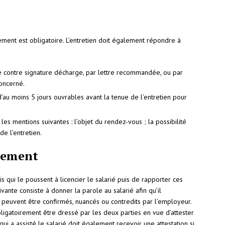
iement est obligatoire. L’entretien doit également répondre à
e contre signature décharge, par lettre recommandée, ou par
concerné.
 d’au moins 5 jours ouvrables avant la tenue de l’entretien pour
les mentions suivantes : l’objet du rendez-vous ; la possibilité
 de l’entretien.
ulement
s qui le poussent à licencier le salarié puis de rapporter ces
ivante consiste à donner la parole au salarié afin qu’il
peuvent être confirmés, nuancés ou contredits par l’employeur.
bligatoirement être dressé par les deux parties en vue d’attester
ui a assisté le salarié doit également recevoir une attestation si