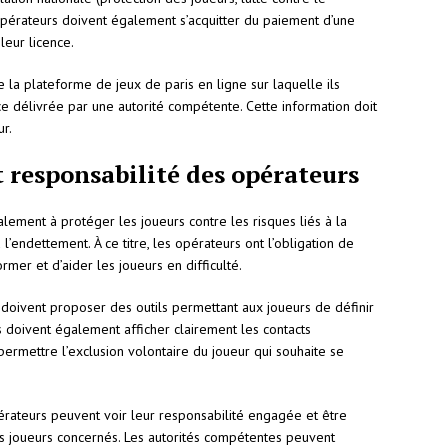
s opérateurs doivent également s’acquitter du paiement d’une
leur licence.
e la plateforme de jeux de paris en ligne sur laquelle ils
ence délivrée par une autorité compétente. Cette information doit
ur.
t responsabilité des opérateurs
alement à protéger les joueurs contre les risques liés à la
 l’endettement. À ce titre, les opérateurs ont l’obligation de
rmer et d’aider les joueurs en difficulté.
 doivent proposer des outils permettant aux joueurs de définir
s doivent également afficher clairement les contacts
permettre l’exclusion volontaire du joueur qui souhaite se
érateurs peuvent voir leur responsabilité engagée et être
es joueurs concernés. Les autorités compétentes peuvent