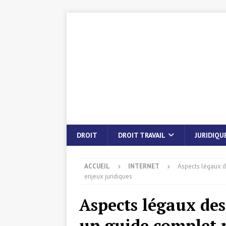
DROIT
DROIT TRAVAIL
JURIDIQU
ACCUEIL
INTERNET
Aspects légaux d
enjeux juridiques
Aspects légaux des 
un guide complet 