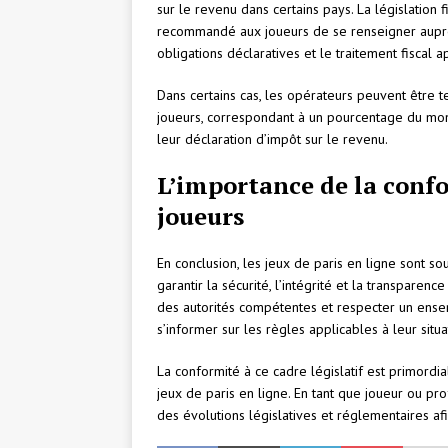
sur le revenu dans certains pays. La législation f
recommandé aux joueurs de se renseigner auprès
obligations déclaratives et le traitement fiscal a
Dans certains cas, les opérateurs peuvent être t
joueurs, correspondant à un pourcentage du mon
leur déclaration d’impôt sur le revenu.
L’importance de la confo
joueurs
En conclusion, les jeux de paris en ligne sont so
garantir la sécurité, l’intégrité et la transparen
des autorités compétentes et respecter un ensem
s’informer sur les règles applicables à leur situ
La conformité à ce cadre législatif est primor
jeux de paris en ligne. En tant que joueur ou pro
des évolutions législatives et réglementaires a