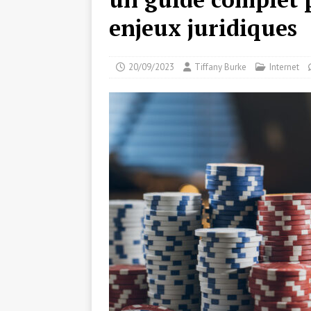
enjeux juridiques
20/09/2023
Tiffany Burke
Internet