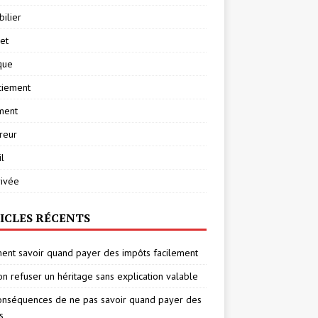
ilier
net
ique
ciement
ment
reur
l
rivée
ICLES RÉCENTS
nt savoir quand payer des impôts facilement
on refuser un héritage sans explication valable
onséquences de ne pas savoir quand payer des
s