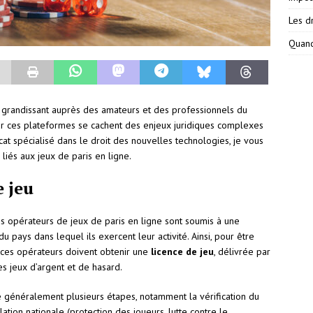
Les dr
Quand
s grandissant auprès des amateurs et des professionnels du
r ces plateformes se cachent des enjeux juridiques complexes
cat spécialisé dans le droit des nouvelles technologies, je vous
liés aux jeux de paris en ligne.
e jeu
les opérateurs de jeux de paris en ligne sont soumis à une
u pays dans lequel ils exercent leur activité. Ainsi, pour être
, ces opérateurs doivent obtenir une
licence de jeu
, délivrée par
es jeux d’argent et de hasard.
 généralement plusieurs étapes, notamment la vérification du
ation nationale (protection des joueurs, lutte contre le