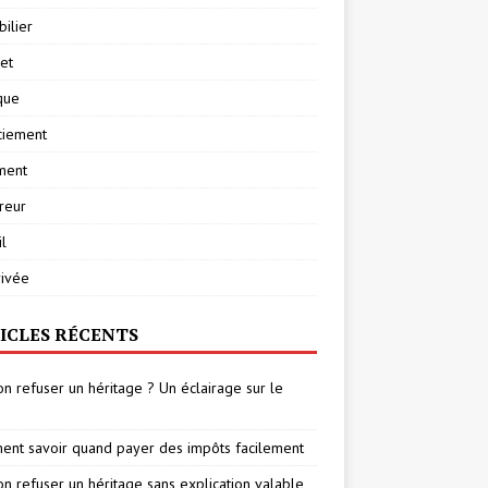
ilier
net
ique
ciement
ment
reur
l
rivée
ICLES RÉCENTS
on refuser un héritage ? Un éclairage sur le
nt savoir quand payer des impôts facilement
on refuser un héritage sans explication valable