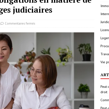
Immob
ges judiciaires
Inter
Jurid
Commentaires fermés
Licen
Loge
Procu
Travai
Vie p
ART
Peut-
droit
Comme
Peut-