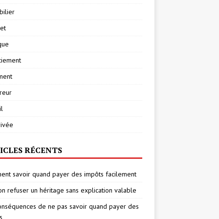
ilier
net
ique
ciement
ment
reur
l
rivée
ICLES RÉCENTS
nt savoir quand payer des impôts facilement
on refuser un héritage sans explication valable
onséquences de ne pas savoir quand payer des
s