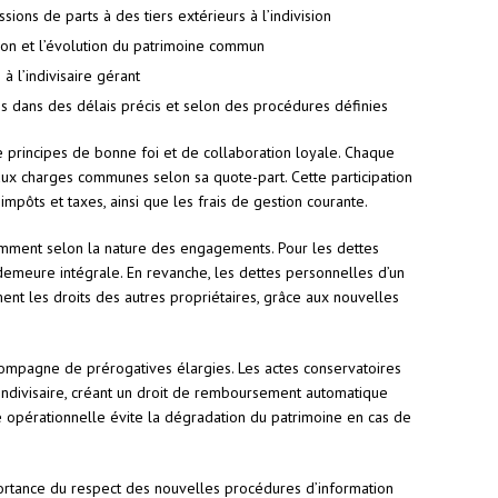
ions de parts à des tiers extérieurs à l’indivision
ion et l’évolution du patrimoine commun
 l’indivisaire gérant
ves dans des délais précis et selon des procédures définies
de principes de bonne foi et de collaboration loyale. Chaque
 aux charges communes selon sa quote-part. Cette participation
s impôts et taxes, ainsi que les frais de gestion courante.
éremment selon la nature des engagements. Pour les dettes
 demeure intégrale. En revanche, les dettes personnelles d’un
ment les droits des autres propriétaires, grâce aux nouvelles
ccompagne de prérogatives élargies. Les actes conservatoires
 indivisaire, créant un droit de remboursement automatique
e opérationnelle évite la dégradation du patrimoine en cas de
portance du respect des nouvelles procédures d’information