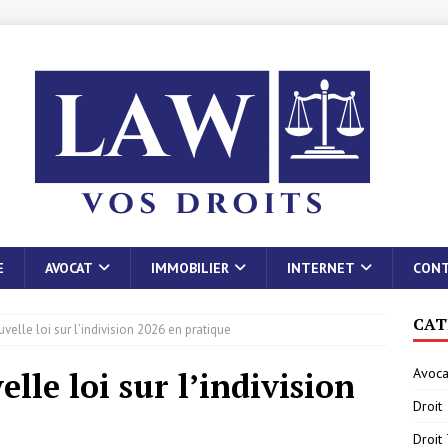
E
AVOCAT
IMMOBILIER
INTERNET
CON
CAT
velle loi sur l’indivision 2026 en pratique
Avoca
lle loi sur l’indivision
Droit
Droit 