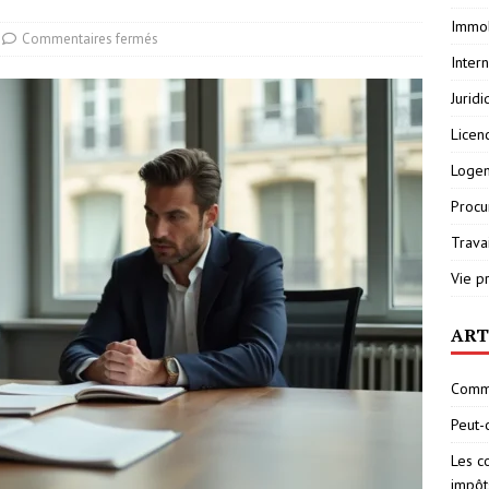
Immob
Commentaires fermés
Inter
Jurid
Licen
Loge
Procu
Travai
Vie p
ART
Comme
Peut-
Les c
impôt