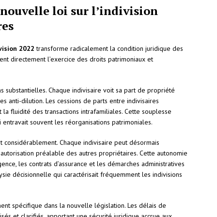
nouvelle loi sur l’indivision
res
ivision 2022
transforme radicalement la condition juridique des
ent directement l’exercice des droits patrimoniaux et
 substantielles. Chaque indivisaire voit sa part de propriété
nti-dilution. Les cessions de parts entre indivisaires
la fluidité des transactions intrafamiliales. Cette souplesse
i entravait souvent les réorganisations patrimoniales.
ent considérablement. Chaque indivisaire peut désormais
autorisation préalable des autres propriétaires. Cette autonomie
nce, les contrats d’assurance et les démarches administratives
alysie décisionnelle qui caractérisait fréquemment les indivisions
tement spécifique dans la nouvelle législation. Les délais de
sés et clarifiés, apportant une sécurité juridique accrue aux