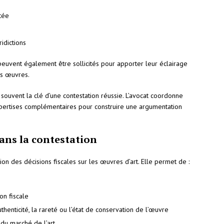
tée
idictions
euvent également être sollicités pour apporter leur éclairage
es œuvres.
 souvent la clé d’une contestation réussie. L’avocat coordonne
xpertises complémentaires pour construire une argumentation
dans la contestation
tion des décisions fiscales sur les œuvres d’art. Elle permet de :
on fiscale
henticité, la rareté ou l’état de conservation de l’œuvre
s du marché de l’art