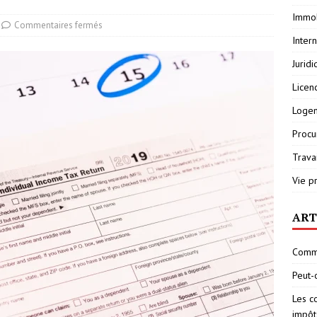
Immob
Commentaires fermés
Inter
Jurid
Licen
Loge
Procu
Travai
Vie p
ART
Comme
Peut-
Les c
impôt