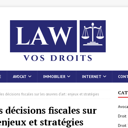
E
AVOCAT
IMMOBILIER
INTERNET
CON
CAT
es décisions fiscales sur les œuvres d’art : enjeux et stratégies
Avoca
 décisions fiscales sur
Droit
enjeux et stratégies
Droit 