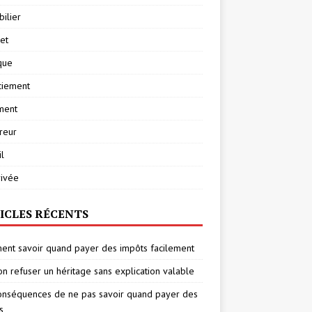
ilier
net
ique
ciement
ment
reur
l
rivée
ICLES RÉCENTS
nt savoir quand payer des impôts facilement
on refuser un héritage sans explication valable
onséquences de ne pas savoir quand payer des
s