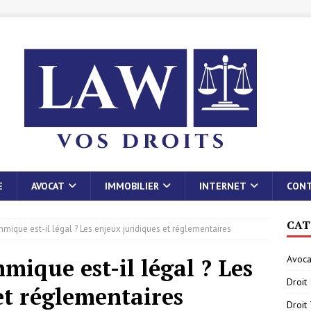
E
AVOCAT
IMMOBILIER
INTERNET
CON
CAT
thmique est-il légal ? Les enjeux juridiques et réglementaires
Avoca
mique est-il légal ? Les
Droit
et réglementaires
Droit 