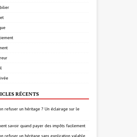
ilier
net
ique
ciement
ment
reur
l
rivée
ICLES RÉCENTS
on refuser un héritage ? Un éclairage sur le
nt savoir quand payer des impôts facilement
on refuser un héritage sans explication valable