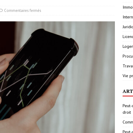
Immob
Commentaires fermés
Inter
Jurid
Licen
Loge
Procu
Travai
Vie p
ART
Peut-
droit
Comme
Peut-