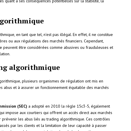
des quant à ses conséquences potentielles sur la stabilité, la
algorithmique
hmique, en tant que tel, n’est pas illégal. En effet, il ne constitue
lières ou aux régulations des marchés financiers. Cependant,
ique peuvent être considérées comme abusives ou frauduleuses et
lation.
ing algorithmique
gorithmique, plusieurs organismes de régulation ont mis en
les abus et à assurer un fonctionnement équitable des marchés
mmission (SEC)
a adopté en 2010 la règle 15c3-5, également
ui impose aux courtiers qui offrent un accès direct aux marchés
 prévenir les abus liés au trading algorithmique. Ces contrôles
sés par les clients et la limitation de leur capacité à passer