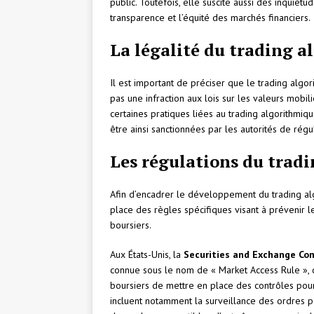
public. Toutefois, elle suscite aussi des inquiétu
transparence et l’équité des marchés financiers.
La légalité du trading 
Il est important de préciser que le trading algorit
pas une infraction aux lois sur les valeurs mobi
certaines pratiques liées au trading algorithm
être ainsi sanctionnées par les autorités de régu
Les régulations du trad
Afin d’encadrer le développement du trading al
place des règles spécifiques visant à prévenir 
boursiers.
Aux États-Unis, la
Securities and Exchange Co
connue sous le nom de « Market Access Rule », q
boursiers de mettre en place des contrôles pour
incluent notamment la surveillance des ordres pas