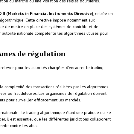
ation du marché ou une violation des règles boursières.
D II (Markets in Financial Instruments Directive)
, entrée en
 algorithmique. Cette directive impose notamment aux
ique de mettre en place des systèmes de contrôle et de
r autorité nationale compétente les algorithmes utilisés pour
ismes de régulation
à relever pour les autorités chargées d’encadrer le trading
et la complexité des transactions réalisées par les algorithmes
sives ou frauduleuses. Les organismes de régulation doivent
nts pour surveiller efficacement les marchés.
ernationale : le trading algorithmique étant une pratique qui se
, il est essentiel que les différentes juridictions collaborent
emble contre les abus.