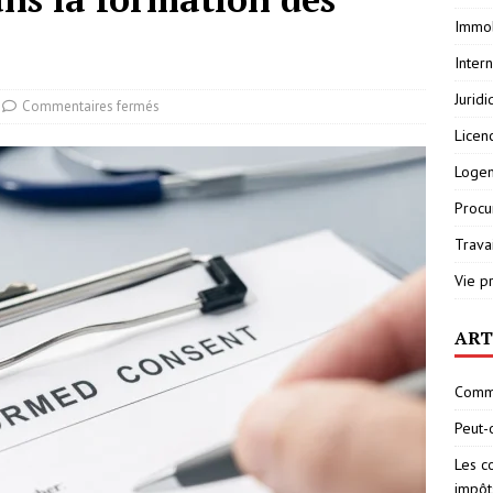
Immob
Inter
Jurid
Commentaires fermés
Licen
Loge
Procu
Travai
Vie p
ART
Comme
Peut-
Les c
impôt