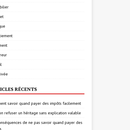
ilier
net
ique
ciement
ment
reur
l
rivée
ICLES RÉCENTS
nt savoir quand payer des impôts facilement
on refuser un héritage sans explication valable
onséquences de ne pas savoir quand payer des
s