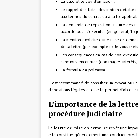
La date et le lieu d’émission ;
Le rappel des faits : description détaillé
aux termes du contrat ou à la loi applicab
La demande de réparation : nature des mes
accordé pour s’exécuter (en général, 15 j
La mention explicite d’une mise en demeur
de la lettre (par exemple : « Je vous me
Les conséquences en cas de non-exécution 
sanctions encourues (dommages-intérêts, inj
La formule de politesse.
Il est recommandé de consulter un avocat ou un j
dispositions légales et qu’elle permet d’obtenir 
L’importance de la lett
procédure judiciaire
La
lettre de mise en demeure
revêt une import
elle constitue généralement une condition préala