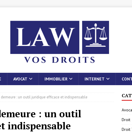
E
AVOCAT
IMMOBILIER
INTERNET
CON
CAT
 demeure : un outil juridique efficace et indispensable
Avoca
demeure : un outil
Droit
et indispensable
Droit 