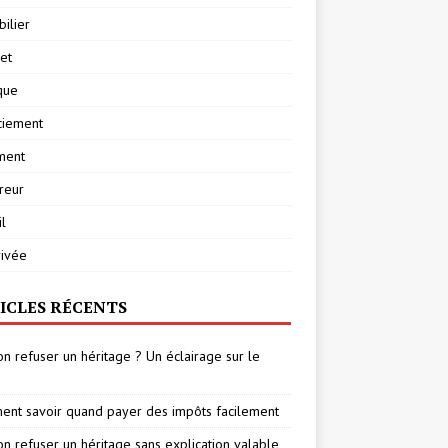
ilier
net
ique
ciement
ment
reur
l
rivée
ICLES RÉCENTS
on refuser un héritage ? Un éclairage sur le
nt savoir quand payer des impôts facilement
on refuser un héritage sans explication valable