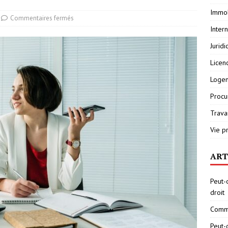
Immob
Commentaires fermés
Inter
Jurid
Licen
Loge
Procu
Travai
Vie p
ART
Peut-
droit
Comme
Peut-