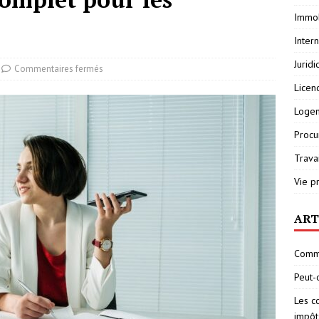
Immob
Inter
Jurid
Commentaires fermés
Licen
Loge
Procu
Travai
Vie p
ART
Comme
Peut-
Les c
impôt