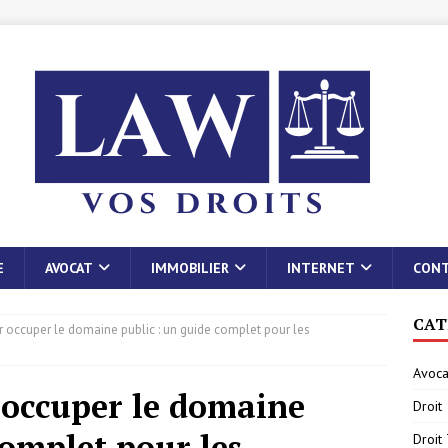
E
AVOCAT
IMMOBILIER
INTERNET
CON
CAT
r occuper le domaine public : un guide complet pour les
Avoca
 occuper le domaine
Droit
complet pour les
Droit 