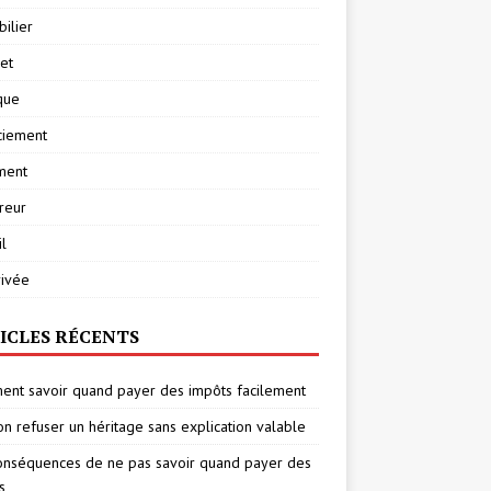
ilier
net
ique
ciement
ment
reur
l
rivée
ICLES RÉCENTS
nt savoir quand payer des impôts facilement
on refuser un héritage sans explication valable
onséquences de ne pas savoir quand payer des
s