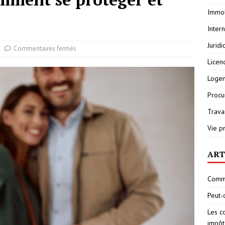
Immob
Inter
Jurid
Commentaires fermés
Licen
Loge
Procu
Travai
Vie p
ART
Comme
Peut-
Les c
impôt