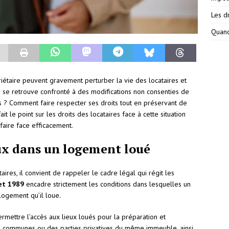
Les dr
Quand
riétaire peuvent gravement perturber la vie des locataires et
’on se retrouve confronté à des modifications non consenties de
s ? Comment faire respecter ses droits tout en préservant de
it le point sur les droits des locataires face à cette situation
 faire face efficacement.
aux dans un logement loué
aires, il convient de rappeler le cadre légal qui régit les
let 1989
encadre strictement les conditions dans lesquelles un
logement qu’il loue.
permettre l’accès aux lieux loués pour la préparation et
ies communes ou des parties privatives du même immeuble, ainsi