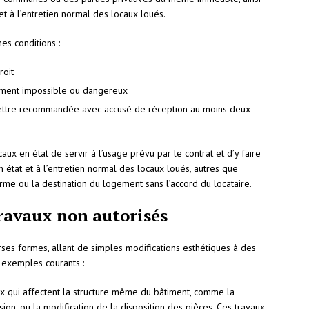
et à l’entretien normal des locaux loués.
es conditions :
roit
gement impossible ou dangereux
ar lettre recommandée avec accusé de réception au moins deux
caux en état de servir à l’usage prévu par le contrat et d’y faire
n état et à l’entretien normal des locaux loués, autres que
forme ou la destination du logement sans l’accord du locataire.
travaux non autorisés
ses formes, allant de simples modifications esthétiques à des
 exemples courants :
vaux qui affectent la structure même du bâtiment, comme la
sion, ou la modification de la disposition des pièces. Ces travaux