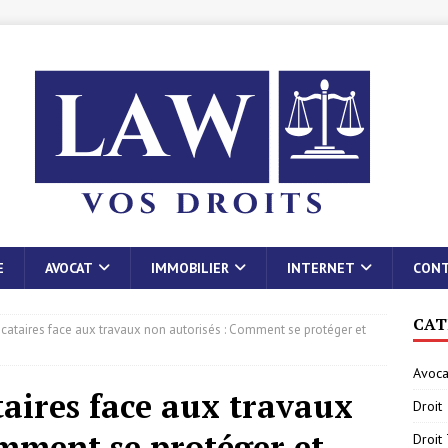
E
AVOCAT
IMMOBILIER
INTERNET
CON
CAT
locataires face aux travaux non autorisés : Comment se protéger et
Avoca
ataires face aux travaux
Droit
omment se protéger et
Droit 