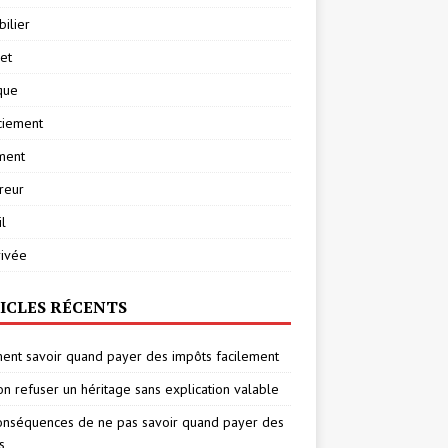
ilier
net
ique
ciement
ment
reur
l
rivée
ICLES RÉCENTS
nt savoir quand payer des impôts facilement
on refuser un héritage sans explication valable
onséquences de ne pas savoir quand payer des
s