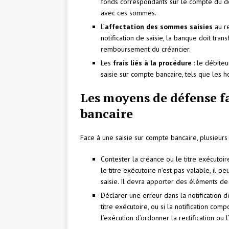
fonds correspondants sur le compte du déb
avec ces sommes.
L’
affectation des sommes saisies
au re
notification de saisie, la banque doit tra
remboursement du créancier.
Les
frais liés à la procédure
: le débite
saisie sur compte bancaire, tels que les ho
Les moyens de défense fa
bancaire
Face à une saisie sur compte bancaire, plusieurs
Contester la créance ou le titre exécutoir
le titre exécutoire n’est pas valable, il pe
saisie. Il devra apporter des éléments de
Déclarer une erreur dans la notification de
titre exécutoire, ou si la notification co
l’exécution d’ordonner la rectification ou l