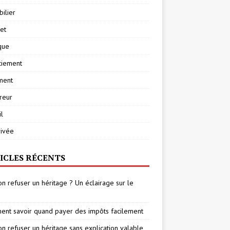
ilier
net
ique
ciement
ment
reur
l
rivée
ICLES RÉCENTS
on refuser un héritage ? Un éclairage sur le
nt savoir quand payer des impôts facilement
on refuser un héritage sans explication valable