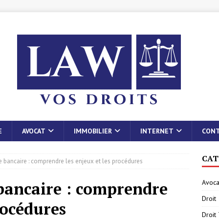
E
AVOCAT
IMMOBILIER
INTERNET
CON
CAT
e bancaire : comprendre les enjeux et les procédures
Avoca
 bancaire : comprendre
Droit
rocédures
Droit 