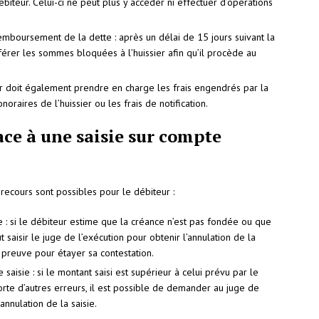
iteur. Celui-ci ne peut plus y accéder ni effectuer d’opérations
mboursement de la dette : après un délai de 15 jours suivant la
nsférer les sommes bloquées à l’huissier afin qu’il procède au
ur doit également prendre en charge les frais engendrés par la
noraires de l’huissier ou les frais de notification.
ce à une saisie sur compte
 recours sont possibles pour le débiteur :
e : si le débiteur estime que la créance n’est pas fondée ou que
ut saisir le juge de l’exécution pour obtenir l’annulation de la
 preuve pour étayer sa contestation.
 saisie : si le montant saisi est supérieur à celui prévu par le
mporte d’autres erreurs, il est possible de demander au juge de
’annulation de la saisie.