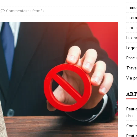
Immob
Commentaires fermés
Inter
Jurid
Licen
Loge
Procu
Travai
Vie p
ART
Peut-
droit
Comme
Peut-